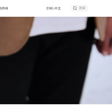
线商城
ENG
·
中文