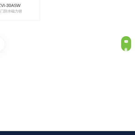
ZVI-30ASW
单门防水磁力锁
在线留言